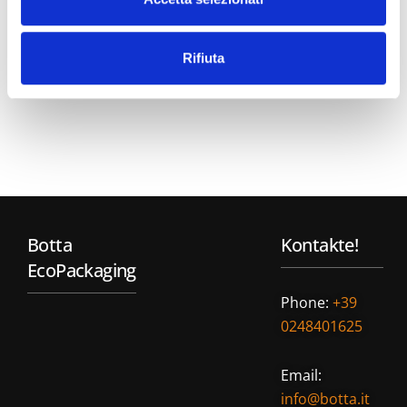
Rifiuta
Botta
Kontakte!
EcoPackaging
Phone:
+39
0248401625
Email:
info@botta.it