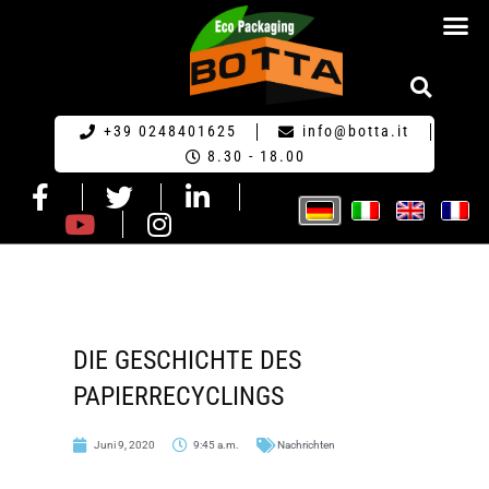
HOME GERM
+39 0248401625
info@botta.it
8.30 - 18.00
DIE GESCHICHTE DES
PAPIERRECYCLINGS
Juni 9, 2020
9:45 a.m.
Nachrichten