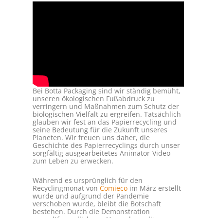
Bei Botta Packaging sind wir ständig bemüht,
unseren ökologischen Fußabdruck zu
verringern und Maßnahmen zum Schutz der
biologischen Vielfalt zu ergreifen. Tatsächlich
glauben wir fest an das Papierrecycling und
seine Bedeutung für die Zukunft unseres
Planeten. Wir freuen uns daher, die
Geschichte des Papierrecyclings durch unser
sorgfältig ausgearbeitetes Animator-Video
zum Leben zu erwecken.
Während es ursprünglich für den
Recyclingmonat von
Comieco
im März erstellt
wurde und aufgrund der Pandemie
verschoben wurde, bleibt die Botschaft
bestehen. Durch die Demonstration