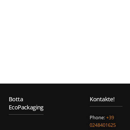
Botta
Kontakte!
EcoPackaging
Phone:
+39
0248401625