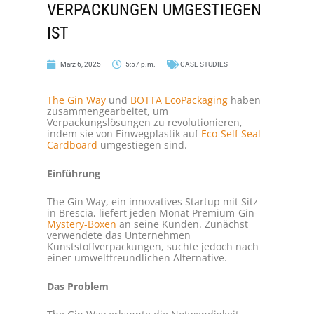
VERPACKUNGEN UMGESTIEGEN
IST
März 6, 2025
5:57 p.m.
CASE STUDIES
The Gin Way
und
BOTTA EcoPackaging
haben
zusammengearbeitet, um
Verpackungslösungen zu revolutionieren,
indem sie von Einwegplastik auf
Eco-Self Seal
Cardboard
umgestiegen sind.
Einführung
The Gin Way, ein innovatives Startup mit Sitz
in Brescia, liefert jeden Monat Premium-Gin-
Mystery-Boxen
an seine Kunden. Zunächst
verwendete das Unternehmen
Kunststoffverpackungen, suchte jedoch nach
einer umweltfreundlichen Alternative.
Das Problem