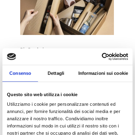
Die Ergebnisse
Durch die Einführung von Eco-Self Seal
Cardboard ist es The Gin Way gelungen, auf
eine nachhaltigere Verpackungslösung
Consenso
Dettagli
Informazioni sui cookie
umzusteigen, ohne dabei den Produktschutz
oder die betriebliche Effizienz zu
beeinträchtigen. Durch die Wahl von BOTTA
EcoPackaging hat das Unternehmen:
Questo sito web utilizza i cookie
Nachhaltigkeit gefördert:
Die
Utilizziamo i cookie per personalizzare contenuti ed
Verwendung von Einweg-
annunci, per fornire funzionalità dei social media e per
Kunststoffverpackungen wurde
eliminiert, wodurch der ökologische
analizzare il nostro traffico. Condividiamo inoltre
Fußabdruck reduziert wurde.
informazioni sul modo in cui utilizzi il nostro sito con i
Konsistenten Schutz beibehalten:
Die
neue Lösung bietet den gleichen Schutz
nostri partner che si occupano di analisi dei dati web,