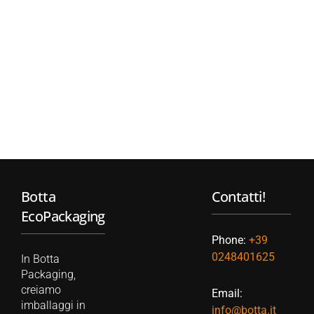
Botta
Contatti!
EcoPackaging
Phone:
+39
0248401625
In Botta
Packaging,
creiamo
Email:
imballaggi in
info@botta.it