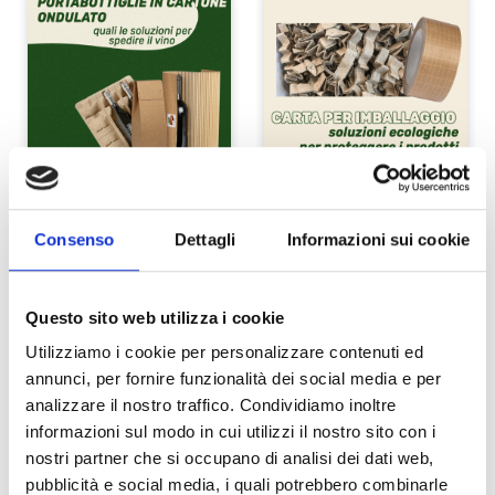
PORTABOTTIGLIE
CARTA PER
Consenso
Dettagli
Informazioni sui cookie
IN
IMBALLAGGIO:
CARTONE
SOLUZIONI
ONDULATO:
ECOLOGICHE
Questo sito web utilizza i cookie
QUALI LE
PER
Utilizziamo i cookie per personalizzare contenuti ed
SOLUZIONI
PROTEGGERE
annunci, per fornire funzionalità dei social media e per
analizzare il nostro traffico. Condividiamo inoltre
PER
I PRODOTTI
informazioni sul modo in cui utilizzi il nostro sito con i
SPEDIRE IL
In un’epoca in cui
nostri partner che si occupano di analisi dei dati web,
VINO
la sostenibilità è
pubblicità e social media, i quali potrebbero combinarle
una priorità