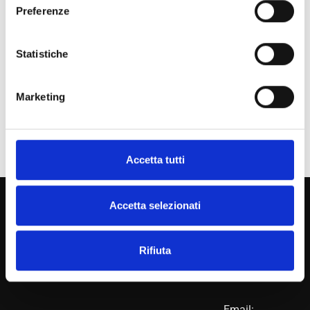
Preferenze
Statistiche
Marketing
Accetta tutti
Accetta selezionati
Botta
Contact!
EcoPackaging
Rifiuta
Phone:
+39
0248401625
Email: