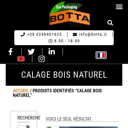
ECO-EMBA
+39 0248401625
info@botta.it
8.30 - 18.00
CALAGE BOIS NATUREL
ACCUEIL
/ PRODUITS IDENTIFIÉS “CALAGE BOIS
NATUREL”
RECHERCHE
VOICI LE SEUL RÉSULTAT