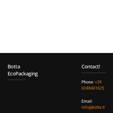
Botta
Contact!
EcoPackaging
Phone:
+39
0248401625
Email:
info@botta.it