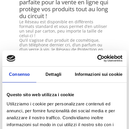
parfaite pour la vente en ligne qui
protège vos produits tout au long
du circuit !
Le Réseau est disponible en différents
formats standard et vous permet d’en utiliser
un seul par carton, peu importe la taille de
celui-ci !
Qu’il s’agisse d’un produit de cosmétique,
d’un téléphone dernier cri, d’un parfum ou
d’un verre à vin, le Réseau de Protection en
Carton est la solution qui s’adapte à tous vos
produits !
Une
solution unique
,
innovante
,
écologique
et au design singulier qui va révolutionner
votre façon d’aborder les protections internes
Consenso
Dettagli
Informazioni sui cookie
de vos cartons dédiés à la vente en ligne !
L’effet « wow » au moment d’ouvrir le carton
est garanti et il est aussi possible de
personnaliser
le Réseau de Protection avec
Questo sito web utilizza i cookie
l’impression de votre logo ou d’un message
personnalisé sur celui-ci.
Utilizziamo i cookie per personalizzare contenuti ed
annunci, per fornire funzionalità dei social media e per
Depuis toujours, chez Botta Packaging nous
sommes attentifs aux demandes de nos
analizzare il nostro traffico. Condividiamo inoltre
clients et du marché, c’est pourquoi nous
informazioni sul modo in cui utilizzi il nostro sito con i
proposons cette solution intelligente pour