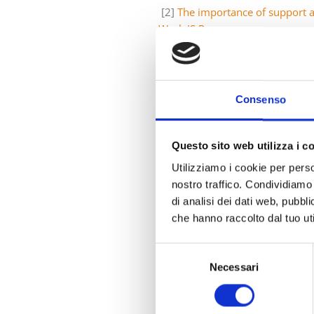
[2]
The importance of support an
Work IS Progress
[3]
BOTTA PACKAGING » eco-pack
MENTOR 2 Partnership
Consenso
Questo sito web utilizza i c
PREVIOUS
Utilizziamo i cookie per perso
Responsabilité élargie des producteurs 
nostro traffico. Condividiamo 
di analisi dei dati web, pubbl
che hanno raccolto dal tuo uti
Selezione
Necessari
del
consenso