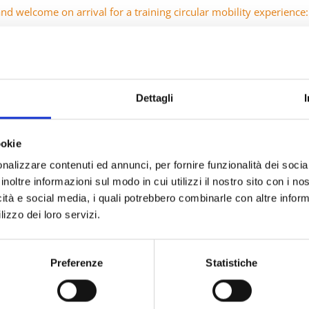
d welcome on arrival for a training circular mobility experience:
aging solutions – BOTTA EcoPackaging Takes a Stride Towards In
Dettagli
ookie
nalizzare contenuti ed annunci, per fornire funzionalità dei socia
(REP) : La durabilité des emballages dans l’UE
Botta Eco Pack
inoltre informazioni sul modo in cui utilizzi il nostro sito con i n
icità e social media, i quali potrebbero combinarle con altre inform
lizzo dei loro servizi.
Preferenze
Statistiche