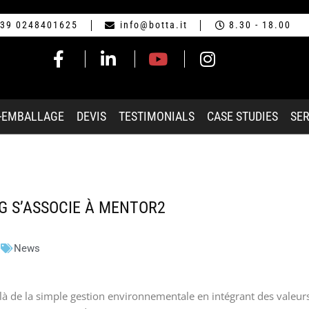
39 0248401625
info@botta.it
8.30 - 18.00
-EMBALLAGE
DEVIS
TESTIMONIALS
CASE STUDIES
SER
G S’ASSOCIE À MENTOR2
News
à de la simple gestion environnementale en intégrant des valeurs 