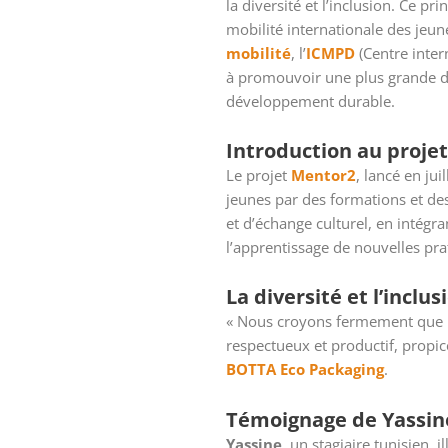
la diversité et l’inclusion. Ce p
mobilité internationale des jeunes
mobilité
, l’
ICMPD
(Centre inter
à promouvoir une plus grande div
développement durable.
Introduction au proje
Le projet
Mentor2
, lancé en ju
jeunes par des formations et des
et d’échange culturel, en intégr
l’apprentissage de nouvelles pra
La diversité et l’inclu
« Nous croyons fermement que la 
respectueux et productif, propice
BOTTA Eco Packaging
.
Témoignage de Yassine
Yassine
, un stagiaire tunisien,