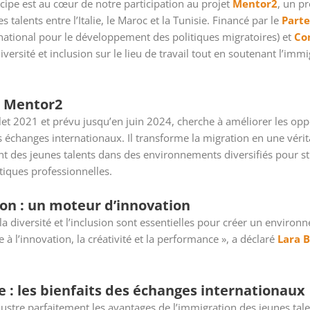
rincipe est au cœur de notre participation au projet
Mentor2
, un p
 talents entre l’Italie, le Maroc et la Tunisie. Financé par le
Parte
national pour le développement des politiques migratoires) et
Co
ersité et inclusion sur le lieu de travail tout en soutenant l’im
t Mentor2
illet 2021 et prévu jusqu’en juin 2024, cherche à améliorer les op
 échanges internationaux. Il transforme la migration en une véri
ant des jeunes talents dans des environnements diversifiés pour st
tiques professionnelles.
sion : un moteur d’innovation
diversité et l’inclusion sont essentielles pour créer un environn
 à l’innovation, la créativité et la performance », a déclaré
Lara 
 : les bienfaits des échanges internationaux
 illustre parfaitement les avantages de l’immigration des jeunes t