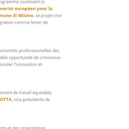
rogramme soutenant la
nariat européen pour la
mune di Milano
, ce projet vise
migration comme levier de
portunités professionnelles des
table opportunité de croissance
imuler l’innovation et
ement de travail équitable,
BOTTA
, vice-présidente de
alents et des programmes