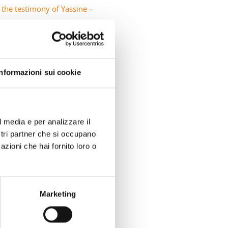
 the testimony of Yassine –
clusion and Diversity with
Informazioni sui cookie
NEXT
l media e per analizzare il
aging Brille au Pack Expo de Chicago
ostri partner che si occupano
azioni che hai fornito loro o
Marketing