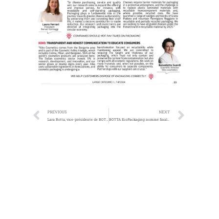
PREVIOUS
NEXT
Lara Botta, vice-présidente de BOTTA EcoPackaging, parle des réglementations européennes et des solutions de développement durable dans une interview sur l’emballage et l’étiquetage
BOTTA EcoPackaging nommé finaliste des Sustainability Awards 2024