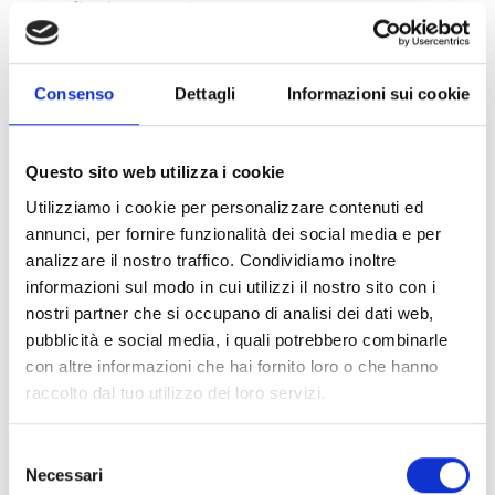
l’environnement.
Consenso
Dettagli
Informazioni sui cookie
Plongez plus profondément dans notre
parcours d’emballage durable en lisant
l’article complet de Largo Consumo ci-
dessous.
Questo sito web utilizza i cookie
Pour plus d’informations sur les initiatives
Utilizziamo i cookie per personalizzare contenuti ed
durables et les solutions d’emballage innovantes
de BOTTA EcoPackaging, rendez-vous sur
annunci, per fornire funzionalità dei social media e per
www.botta.it/en /
ecopackaging ou
contactez-
analizzare il nostro traffico. Condividiamo inoltre
ecopack@botta.it
.
informazioni sul modo in cui utilizzi il nostro sito con i
nostri partner che si occupano di analisi dei dati web,
pubblicità e social media, i quali potrebbero combinarle
con altre informazioni che hai fornito loro o che hanno
raccolto dal tuo utilizzo dei loro servizi.
Selezione
Necessari
del