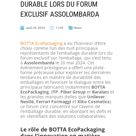
DURABLE LORS DU FORUM
EXCLUSIF ASSOLOMBARDA
août 29, 2024
11:00
News
BOTTA EcoPackaging
a eu l’honneur d’être
choisi comme l’un des huit principaux
représentants de l’emballage durable lors du
forum exclusif sur l’emballage, qui s’est tenu
à
Assolombarda
le 20 mai 2024. Cet
événement prestigieux a offert une plate-
forme précieuse pour explorer les dernières
tendances en matière de durabilité des
emballages et favoriser le dialogue entre les
principaux fabricants (notamment
BOTTA
EcoPackaging
,
ITP
,
Piber Group
et
Baralan
) et
les grandes marques (telles que
Unilever
,
Nestlé, Ferrari Formaggi
et
Kiko Cosmetics
).
Le forum s’est concentré sur l’avenir de
l’emballage durable, en abordant les défis et
en identifiant des solutions collaboratives.
Le rôle de BOTTA EcoPackaging
dans l’innovation en matière