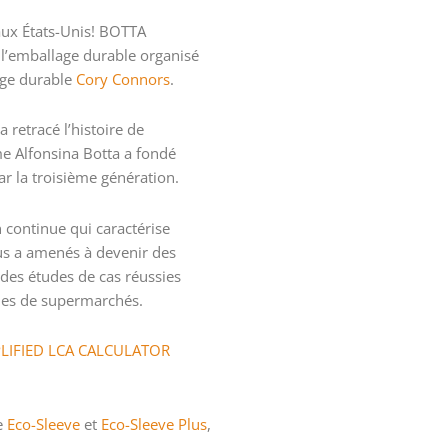
 aux États-Unis! BOTTA
r l’emballage durable organisé
lage durable
Cory Connors
.
 retracé l’histoire de
me Alfonsina Botta a fondé
par la troisième génération.
n continue qui caractérise
us a amenés à devenir des
 des études de cas réussies
les de supermarchés.
LIFIED LCA CALCULATOR
e
Eco-Sleeve
et
Eco-Sleeve Plus
,