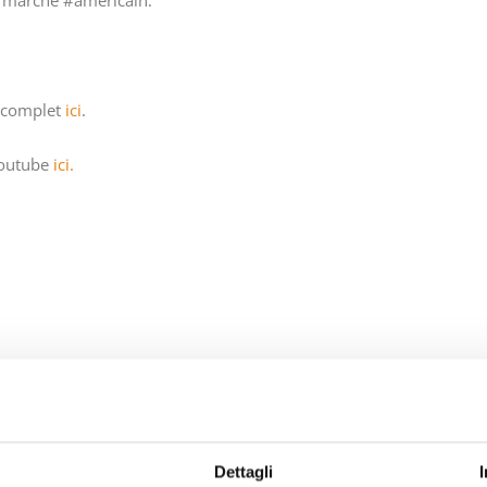
e marché #américain.
t complet
ici
.
Youtube
ici.
Conférence Économie C
Dettagli