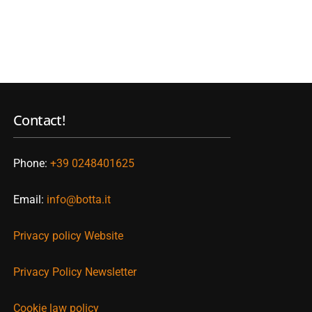
Contact!
Phone:
+39 0248401625
Email:
info@botta.it
Privacy policy Website
Privacy Policy Newsletter
Cookie law policy