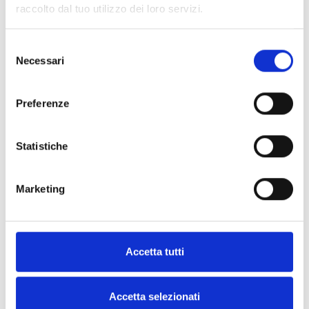
raccolto dal tuo utilizzo dei loro servizi.
Puis-je obtenir la fiche technique du produit avant de passer commande ?
Selezione
Proposez-vous des conditions de paiement flexibles pour les commandes
Necessari
d’emballages écologiques ?
del
consenso
Quels sont vos délais de livraison en Italie et en Europe ?
Preferenze
Statistiche
Marketing
Accetta tutti
Accetta selezionati