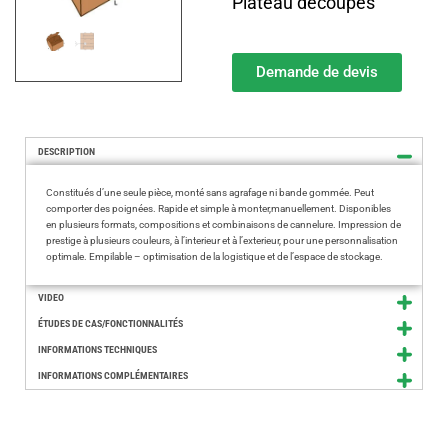
Plateau découpés
Demande de devis
DESCRIPTION
Constitués d’une seule pièce, monté sans agrafage ni bande gommée. Peut
comporter des poignées. Rapide et simple à monter,manuellement. Disponibles
en plusieurs formats, compositions et combinaisons de cannelure. Impression de
prestige à plusieurs couleurs, à l’interieur et à l’exterieur, pour une personnalisation
optimale. Empilable – optimisation de la logistique et de l’espace de stockage.
VIDEO
ÉTUDES DE CAS/FONCTIONNALITÉS
INFORMATIONS TECHNIQUES
INFORMATIONS COMPLÉMENTAIRES