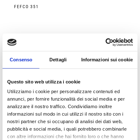
FEFCO 351
Frequently Asked Questions – BOTTA
Consenso
Dettagli
Informazioni sui cookie
EcoPackaging
Questo sito web utilizza i cookie
Proposez-vous des devis pour des emballages durables selon les conditions EXW,
DAP ou DDP ?
Utilizziamo i cookie per personalizzare contenuti ed
annunci, per fornire funzionalità dei social media e per
Puis-je recevoir des échantillons d’emballages écologiques pour test si je suis en
analizzare il nostro traffico. Condividiamo inoltre
dehors de l’Italie ?
informazioni sul modo in cui utilizzi il nostro sito con i
Quelles sont les dimensions d’emballage disponibles ? Proposez-vous des
nostri partner che si occupano di analisi dei dati web,
formats personnalisés ?
pubblicità e social media, i quali potrebbero combinarle
Comment puis-je recevoir un devis pour des emballages écologiques si je n’ai pas
con altre informazioni che hai fornito loro o che hanno
encore tous les détails ?