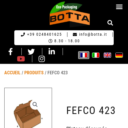
ECO-EMBA
+39 0248401625
info@botta.it
8.30 - 18.00
ACCUEIL
/
PRODUITS
/ FEFCO 423
FEFCO 423