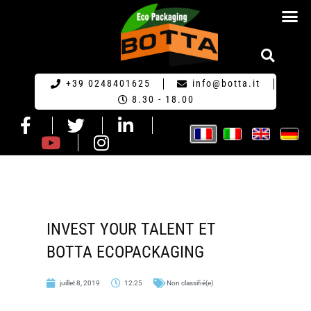
ECO-EMBA
+39 0248401625
info@botta.it
8.30 - 18.00
INVEST YOUR TALENT ET
BOTTA ECOPACKAGING
juillet 8, 2019
12:25
Non classifié(e)