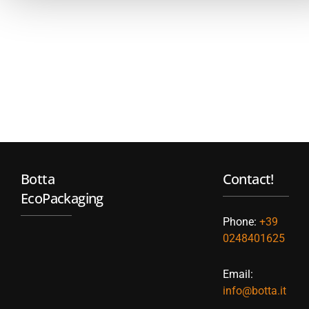
Botta
Contact!
EcoPackaging
Phone:
+39
0248401625
Email:
info@botta.it