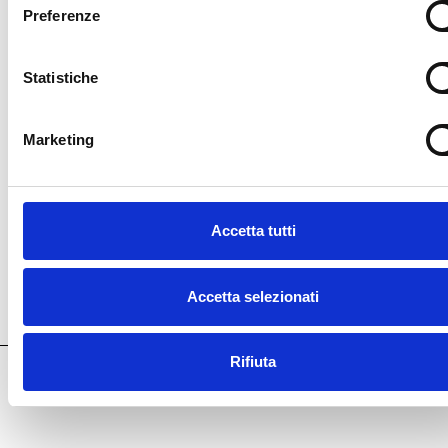
Preferenze
Statistiche
Marketing
Accetta tutti
Visitez nous!
Accetta selezionati
Rifiuta