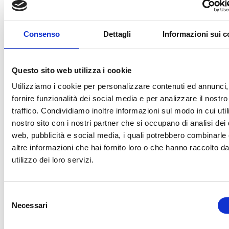
http://investyourtalent.esteri.it/SitoInvestYourTalent/pro
Consenso
Dettagli
Informazioni sui c
PREVIOUS
NEXT
Questo sito web utilizza i cookie
Sommet sur la Recherche et l’Innovation 2019 – Région Lombardie
Experts en emballage durable: notre vidéo pour Comieco
Utilizziamo i cookie per personalizzare contenuti ed annunci,
fornire funzionalità dei social media e per analizzare il nostro
traffico. Condividiamo inoltre informazioni sul modo in cui utili
nostro sito con i nostri partner che si occupano di analisi dei 
web, pubblicità e social media, i quali potrebbero combinarle
altre informazioni che hai fornito loro o che hanno raccolto da
utilizzo dei loro servizi.
Selezione
Necessari
del
consenso