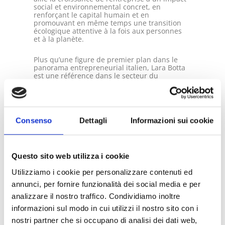
social et environnemental concret, en
renforçant le capital humain et en
promouvant en même temps une transition
écologique attentive à la fois aux personnes
et à la planète.
Plus qu’une figure de premier plan dans le
panorama entrepreneurial italien, Lara Botta
est une référence dans le secteur du
packaging durable, promotrice d’un modèle
tourné vers l’avenir qui combine innovation,
inclusion et responsabilité environnementale.
L’inclusion dans cette liste ne représente pas
Consenso
Dettagli
Informazioni sui cookie
seulement une réussite individuelle, mais
reflète également l’importance croissante de
la durabilité et d’un leadership inclusif dans
la construction de l’avenir du e-commerce
Questo sito web utilizza i cookie
italien.
Utilizziamo i cookie per personalizzare contenuti ed
annunci, per fornire funzionalità dei social media e per
analizzare il nostro traffico. Condividiamo inoltre
informazioni sul modo in cui utilizzi il nostro sito con i
nostri partner che si occupano di analisi dei dati web,
Lisez l’article complet ici :