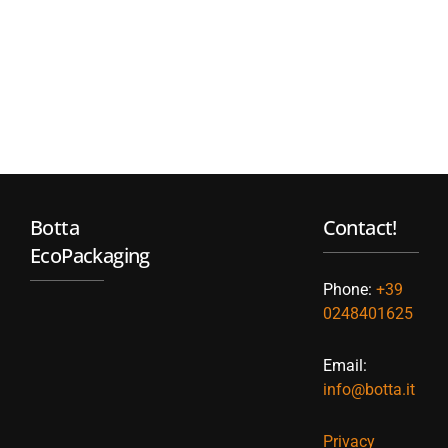
Botta
Contact!
EcoPackaging
Phone:
+39
0248401625
Email:
info@botta.it
Privacy