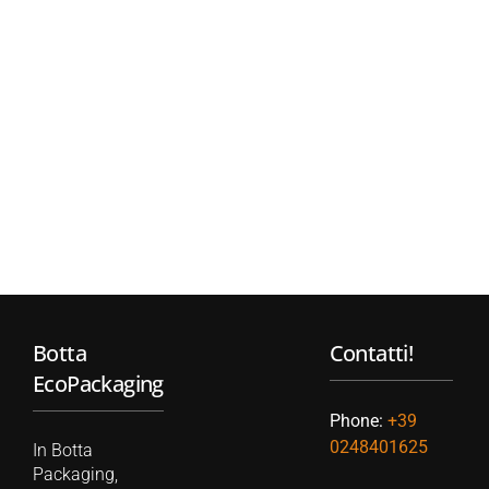
Botta
Contatti!
EcoPackaging
Phone:
+39
0248401625
In Botta
Packaging,