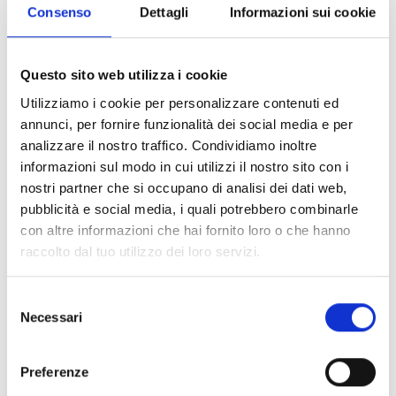
Consenso
Dettagli
Informazioni sui cookie
Questo sito web utilizza i cookie
Utilizziamo i cookie per personalizzare contenuti ed
annunci, per fornire funzionalità dei social media e per
analizzare il nostro traffico. Condividiamo inoltre
informazioni sul modo in cui utilizzi il nostro sito con i
nostri partner che si occupano di analisi dei dati web,
pubblicità e social media, i quali potrebbero combinarle
con altre informazioni che hai fornito loro o che hanno
raccolto dal tuo utilizzo dei loro servizi.
Una recente
ricerca di Pro Carton
afferma
l’importanza del packaging eco-sostenibile sul
Selezione
mercato. La ricerca spiega che 4 consumatori
Necessari
del
su 5 scelgono un prodotto con un packaging
in cartone piuttosto che quelli in altri
consenso
materiali.
Preferenze
BOTTA EcoPackaging con il servizio di