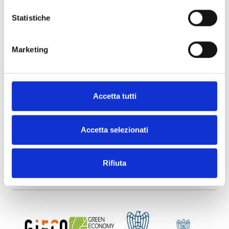
consulenza dedicata e una vasta gamma di
Eco-prodotti vi aiuta a trovare soluzioni di
Statistiche
packaging eco-sostenibili per poter
raggiungere i vostri obiettivi di impatto
ambientale e contribuire alla salvaguardia
dell’ambiente.
Marketing
PREVIOUS
NEXT
Eco-Consultancy e packaging ecosostenibile
BOTTA EcoPackaging a Voci Di Piccola Impresa su Radio24
Accetta tutti
Accetta selezionati
Rifiuta