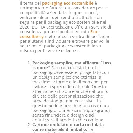
Il tema del
packaging eco-sostenibile
è
un’importante fattore da considerare per la
competitività aziendale. In questo post,
vedremo alcuni dei trend più attuali e da
seguire per il packaging eco-sostenibile nel
2020. BOTTA EcoPackaging offre un servizio di
consulenza professionale dedicata
Eco-
consultancy
mettendosi a vostra disposizione
per aiutarvi a individuare e trovare per voi le
soluzioni di packaging eco-sostenibile su
misura per le vostre esigenze.
Packaging semplice, ma efficace: “Less
is more”:
Secondo questo trend, il
packaging deve essere progettato con
un design semplice che ottimizzi al
massimo le forme e le dimensioni per
evitare lo spreco di materiali. Questa
attenzione si traduce anche dal punto
di vista della personalizzazione che
prevede stampe non eccessive. In
questo modo è possibile non usare un
packaging di dimensioni troppo grandi
senza rinunciare a design e ad
enfatizzare il prodotto che contiene.
Cartone ondulato o carta ondulata
come materiale di imballo:
La